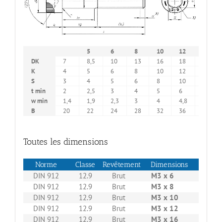
5
6
8
10
12
14
DK
7
8,5
10
13
16
18
21
K
4
5
6
8
10
12
14
S
3
4
5
6
8
10
12
t min
2
2,5
3
4
5
6
7
w min
1,4
1,9
2,3
3
4
4,8
5,8
B
20
22
24
28
32
36
40
Toutes les dimensions
Norme
Classe
Revêtement
Dimensions
Boitag
DIN 912
12.9
Brut
M3 x 6
500
DIN 912
12.9
Brut
M3 x 8
500
DIN 912
12.9
Brut
M3 x 10
500
DIN 912
12.9
Brut
M3 x 12
500
DIN 912
12.9
Brut
M3 x 16
500