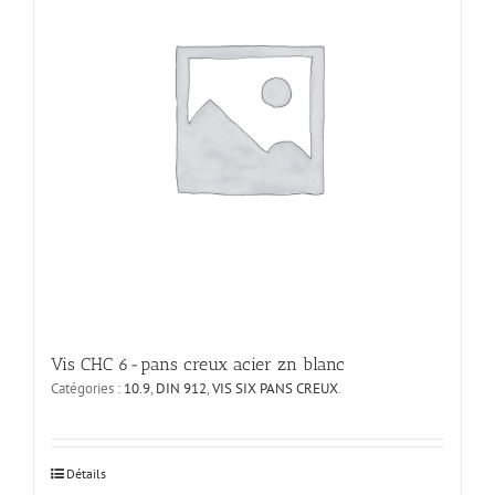
être
choisies
sur
la
page
du
produit
Vis CHC 6-pans creux acier zn blanc
Catégories :
10.9
,
DIN 912
,
VIS SIX PANS CREUX
.
Ce
Détails
produit