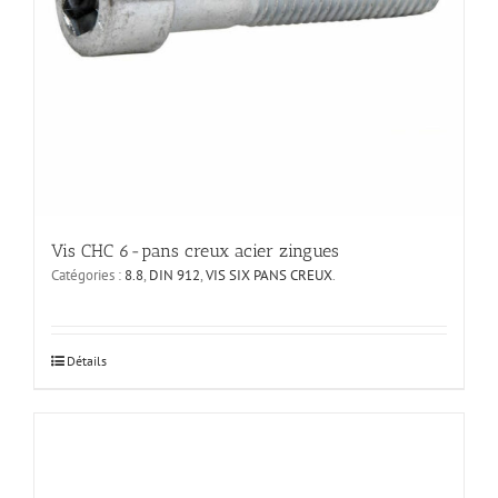
Vis CHC 6-pans creux acier zingues
Catégories :
8.8
,
DIN 912
,
VIS SIX PANS CREUX
.
Ce
Détails
produit
a
plusieurs
variations.
Les
options