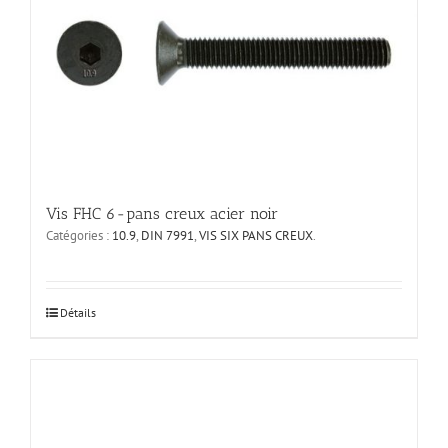
peuvent
être
choisies
sur
la
page
du
produit
Vis FHC 6-pans creux acier noir
Catégories :
10.9
,
DIN 7991
,
VIS SIX PANS CREUX
.
Ce
Détails
produit
a
plusieurs
variations.
Les
options
peuvent