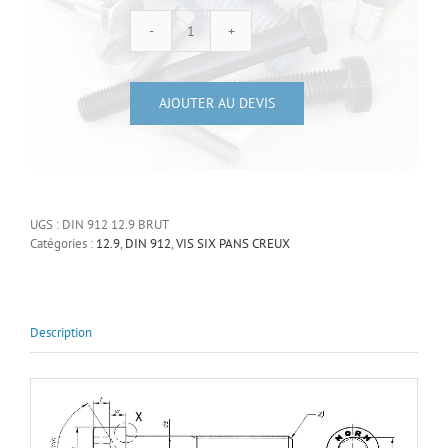
quantité
de
Vis
AJOUTER AU DEVIS
CHC
6-
pans
creux
UGS :
DIN 912 12.9 BRUT
acier
Catégories :
12.9
,
DIN 912
,
VIS SIX PANS CREUX
noir
Description