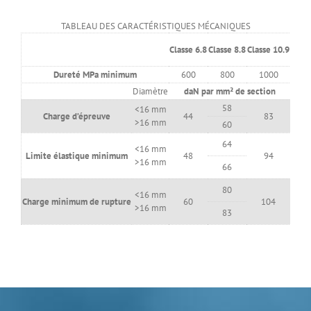
TABLEAU DES CARACTÉRISTIQUES MÉCANIQUES
Classe 6.8
Classe 8.8
Classe 10.9
Dureté MPa minimum
600
800
1000
Diamètre
daN par mm² de section
58
<16 mm
Charge d’épreuve
44
83
>16 mm
60
64
<16 mm
Limite élastique minimum
48
94
>16 mm
66
80
<16 mm
Charge minimum de rupture
60
104
>16 mm
83