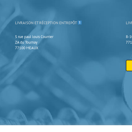
LIVRAISON ET RÉCEPTION ENTREPÔT
LIV
5 rue paul louis Courrier
8-1
ZA du Tournay
771
77100 MEAUX