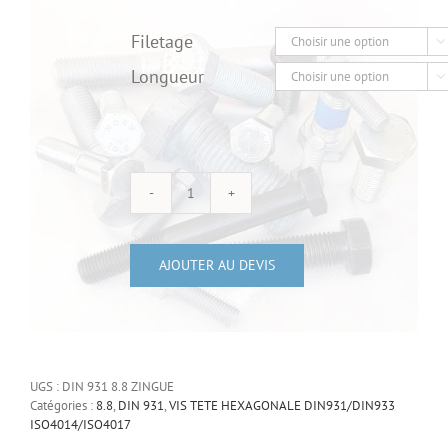
Filetage

Longueur

quantité
de
Vis
AJOUTER AU DEVIS
à
tête
hexagonale
partiellement
UGS :
DIN 931 8.8 ZINGUE
filetée
Catégories :
8.8
,
DIN 931
,
VIS TETE HEXAGONALE DIN931/DIN933
acier
ISO4014/ISO4017