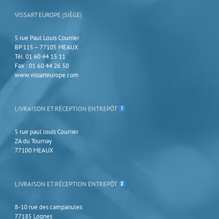
la
page
VISSART EUROPE (SIÈGE)
du
produit
5 rue Paul Louis Courrier
BP 115 – 77105 MEAUX
Tél. 01 60 44 15 11
Fax : 01 60 44 26 50
www.vissarteurope.com
LIVRAISON ET RÉCEPTION ENTREPÔT
5 rue paul louis Courrier
ZA du Tournay
77100 MEAUX
LIVRAISON ET RÉCEPTION ENTREPÔT
8-10 rue des campanules
77185 Lognes