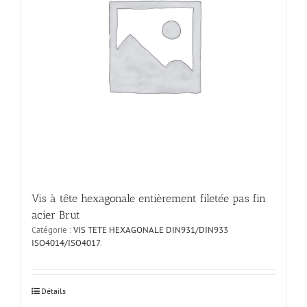
Vis à tête hexagonale entièrement filetée pas fin
acier Brut
Catégorie :
VIS TETE HEXAGONALE DIN931/DIN933
ISO4014/ISO4017
.
Ce
Détails
produit