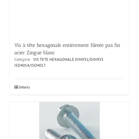
Vis à tête hexagonale entièrement filetée pas fin
acier Zingue blanc
Catégorie :
VIS TETE HEXAGONALE DIN931/DIN933
ISO4014/ISO4017
.
Ce
Détails
produit
a
plusieurs
variations.
Les
options
peuvent
être