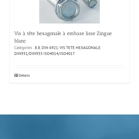
choisies
sur
la
page
du
produit
Vis à tête hexagonale à embase lisse Zingue
blanc
Catégories :
8.8
,
DIN 6921
,
VIS TETE HEXAGONALE
DIN931/DIN933 ISO4014/ISO4017
.
Ce
Détails
produit
a
plusieurs
variations.
Les
options
peuvent
être
choisies
sur