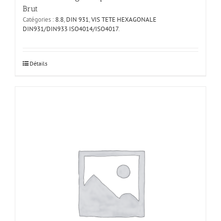
Brut
Catégories :
8.8
,
DIN 931
,
VIS TETE HEXAGONALE
DIN931/DIN933 ISO4014/ISO4017
.
Ce
Détails
produit
a
plusieurs
variations.
Les
options
peuvent
être
choisies
sur
la
page
du
produit