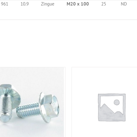
 961
10.9
Zingue
M20 x 100
25
ND