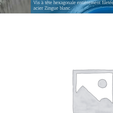
Vis à tête hexagonale entièrement fileté
acier Zingue blanc