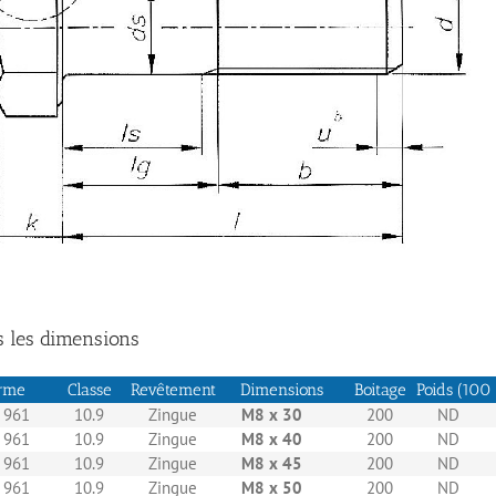
s les dimensions
rme
Classe
Revêtement
Dimensions
Boitage
Poids (100 
 961
10.9
Zingue
M8 x 30
200
ND
 961
10.9
Zingue
M8 x 40
200
ND
 961
10.9
Zingue
M8 x 45
200
ND
 961
10.9
Zingue
M8 x 50
200
ND