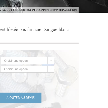
SO4017
Vis à tête hexagonale entièrement filetée pas fin acier Zingue blanc
nt filetée pas fin acier Zingue blanc


AJOUTER AU DEVIS