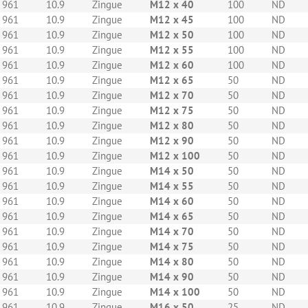
 961
10.9
Zingue
M12 x 40
100
ND
 961
10.9
Zingue
M12 x 45
100
ND
 961
10.9
Zingue
M12 x 50
100
ND
 961
10.9
Zingue
M12 x 55
100
ND
 961
10.9
Zingue
M12 x 60
100
ND
 961
10.9
Zingue
M12 x 65
50
ND
 961
10.9
Zingue
M12 x 70
50
ND
 961
10.9
Zingue
M12 x 75
50
ND
 961
10.9
Zingue
M12 x 80
50
ND
 961
10.9
Zingue
M12 x 90
50
ND
 961
10.9
Zingue
M12 x 100
50
ND
 961
10.9
Zingue
M14 x 50
50
ND
 961
10.9
Zingue
M14 x 55
50
ND
 961
10.9
Zingue
M14 x 60
50
ND
 961
10.9
Zingue
M14 x 65
50
ND
 961
10.9
Zingue
M14 x 70
50
ND
 961
10.9
Zingue
M14 x 75
50
ND
 961
10.9
Zingue
M14 x 80
50
ND
 961
10.9
Zingue
M14 x 90
50
ND
 961
10.9
Zingue
M14 x 100
50
ND
 961
10.9
Zingue
M16 x 50
25
ND