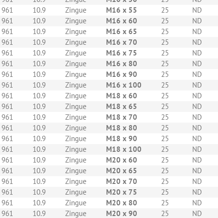
 961
10.9
Zingue
M16 x 55
25
ND
 961
10.9
Zingue
M16 x 60
25
ND
 961
10.9
Zingue
M16 x 65
25
ND
 961
10.9
Zingue
M16 x 70
25
ND
 961
10.9
Zingue
M16 x 75
25
ND
 961
10.9
Zingue
M16 x 80
25
ND
 961
10.9
Zingue
M16 x 90
25
ND
 961
10.9
Zingue
M16 x 100
25
ND
 961
10.9
Zingue
M18 x 60
25
ND
 961
10.9
Zingue
M18 x 65
25
ND
 961
10.9
Zingue
M18 x 70
25
ND
 961
10.9
Zingue
M18 x 80
25
ND
 961
10.9
Zingue
M18 x 90
25
ND
 961
10.9
Zingue
M18 x 100
25
ND
 961
10.9
Zingue
M20 x 60
25
ND
 961
10.9
Zingue
M20 x 65
25
ND
 961
10.9
Zingue
M20 x 70
25
ND
 961
10.9
Zingue
M20 x 75
25
ND
 961
10.9
Zingue
M20 x 80
25
ND
 961
10.9
Zingue
M20 x 90
25
ND