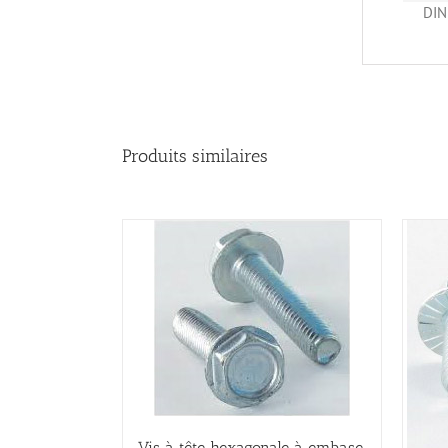
DIN
Produits similaires
Vis à tête hexagonale à embase