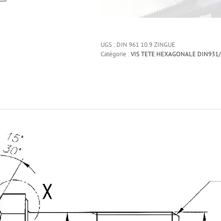
Vis
à
tête
UGS :
DIN 961 10.9 ZINGUE
hexagonal
Catégorie :
VIS TETE HEXAGONALE DIN931/
entièreme
filetée
pas
fin
acier
Zingue
blanc