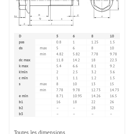
D
5
6
8
10
12
pas
0.8
1
1.25
1.5
1.7
ds
max
5
6
8
10
12
min
4.82
5.82
7.78
9.78
11.
dc max
11.8
14.2
18
22.3
26.
k max
5.4
6.6
8.1
9.2
11.
k’min
2
2.5
3.2
3.6
4.6
c min
1
1.1
1.2
1.5
1.8
s
max
8
10
13
15
16
min
7.78
9.78
12.73
14.73
15.
e min
8.71
10.95
14.26
16.5
17.
b1
16
18
22
26
30
b2
–
–
28
32
36
b3
–
–
–
–
–
Toutes les dimensions