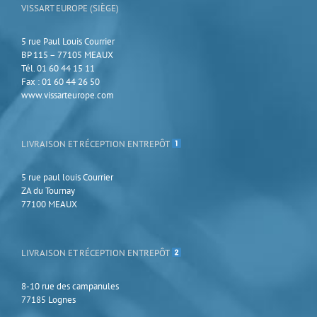
page
VISSART EUROPE (SIÈGE)
du
produit
5 rue Paul Louis Courrier
BP 115 – 77105 MEAUX
Tél. 01 60 44 15 11
Fax : 01 60 44 26 50
www.vissarteurope.com
LIVRAISON ET RÉCEPTION ENTREPÔT
5 rue paul louis Courrier
ZA du Tournay
77100 MEAUX
LIVRAISON ET RÉCEPTION ENTREPÔT
8-10 rue des campanules
77185 Lognes