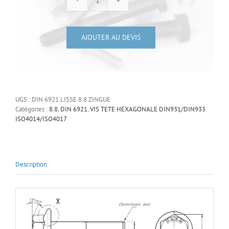
quantité
de
Vis
AJOUTER AU DEVIS
à
tête
hexagonale
à
UGS :
DIN 6921 LISSE 8.8 ZINGUE
embase
Catégories :
8.8
,
DIN 6921
,
VIS TETE HEXAGONALE DIN931/DIN933
lisse
ISO4014/ISO4017
Zingue
blanc
Description