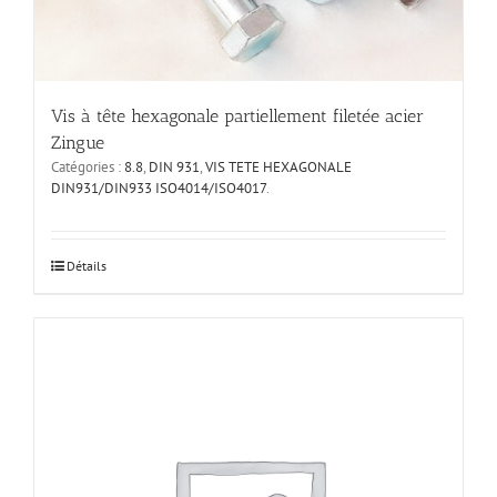
Vis à tête hexagonale partiellement filetée acier
Zingue
Catégories :
8.8
,
DIN 931
,
VIS TETE HEXAGONALE
DIN931/DIN933 ISO4014/ISO4017
.
Ce
Détails
produit
a
plusieurs
variations.
Les
options
peuvent
être
choisies
sur