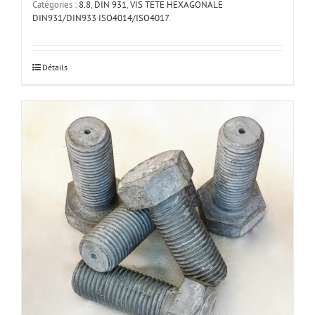
Catégories :
8.8
,
DIN 931
,
VIS TETE HEXAGONALE
DIN931/DIN933 ISO4014/ISO4017
.
Ce
Détails
produit
a
plusieurs
variations.
Les
options
peuvent
être
choisies
sur
la
page
du
produit