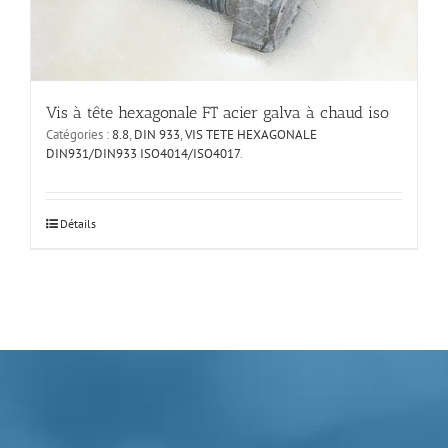
Vis à tête hexagonale FT acier galva à chaud iso
Catégories :
8.8
,
DIN 933
,
VIS TETE HEXAGONALE
DIN931/DIN933 ISO4014/ISO4017
.
Ce
Détails
produit
a
plusieurs
variations.
Les
options
peuvent
être
choisies
sur
la