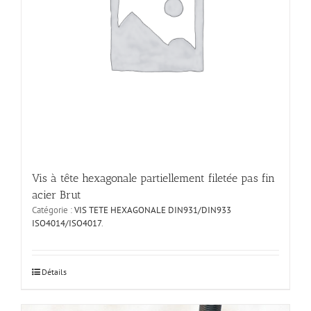
la
page
du
produit
Vis à tête hexagonale partiellement filetée pas fin
acier Brut
Catégorie :
VIS TETE HEXAGONALE DIN931/DIN933
ISO4014/ISO4017
.
Ce
Détails
produit
a