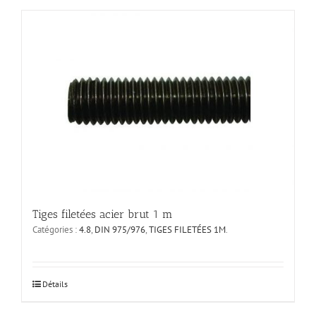
a
plusieurs
variations.
Les
options
peuvent
être
choisies
sur
la
page
du
produit
Tiges filetées acier brut 1 m
Catégories :
4.8
,
DIN 975/976
,
TIGES FILETÉES 1M
.
Ce
Détails
produit
a