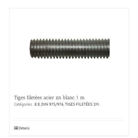
Tiges filetées acier zn blanc 1 m
Catégories :
8.8
,
DIN 975/976
,
TIGES FILETÉES 1M
.
Ce
Détails
produit