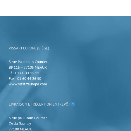
variations.
Les
options
peuvent
être
choisies
sur
la
page
VISSART EUROPE (SIÈGE)
du
produit
5 rue Paul Louis Courrier
BP 115 – 77105 MEAUX
Tél. 01 60 44 15 11
Fax : 01 60 44 26 50
www.vissarteurope.com
LIVRAISON ET RÉCEPTION ENTREPÔT
5 rue paul louis Courrier
ZA du Tournay
77100 MEAUX