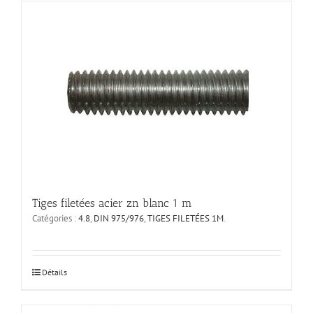
plusieurs
variations.
Les
options
peuvent
être
choisies
sur
la
page
du
produit
Tiges filetées acier zn blanc 1 m
Catégories :
4.8
,
DIN 975/976
,
TIGES FILETÉES 1M
.
Ce
Détails
produit
a
plusieurs