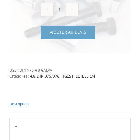
quantité
de
Tiges
AJOUTER AU DEVIS
filetées
acier
galvanisé
à
UGS :
DIN 976 4.8 GALVA
chaud
Catégories :
4.8
,
DIN 975/976
,
TIGES FILETÉES 1M
1
m
Description
–