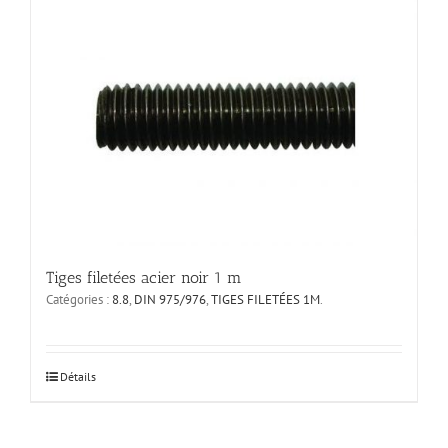
variations.
Les
options
peuvent
être
choisies
sur
la
page
du
produit
Tiges filetées acier noir 1 m
Catégories :
8.8
,
DIN 975/976
,
TIGES FILETÉES 1M
.
Ce
Détails
produit
a
plusieurs