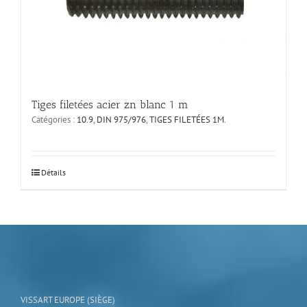
sur
la
page
du
produit
Tiges filetées acier zn blanc 1 m
Catégories :
10.9
,
DIN 975/976
,
TIGES FILETÉES 1M
.
Ce
Détails
produit
a
plusieurs
variations.
Les
options
peuvent
être
choisies
VISSART EUROPE (SIÈGE)
sur