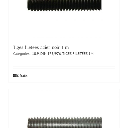
Tiges filetées acier noir 1 m
Catégories :
10.9
,
DIN 975/976
,
TIGES FILETÉES 1M
.
Ce
Détails
produit
a
plusieurs
variations.
Les
options
peuvent
être
choisies