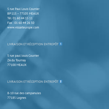
la
page
5 rue Paul Louis Courrier
du
BP 115 – 77105 MEAUX
produit
Tél. 01 60 44 15 11
Fax : 01 60 44 26 50
www.vissarteurope.com
LIVRAISON ET RÉCEPTION ENTREPÔT
5 rue paul louis Courrier
ZA du Tournay
77100 MEAUX
LIVRAISON ET RÉCEPTION ENTREPÔT
8-10 rue des campanules
77185 Lognes