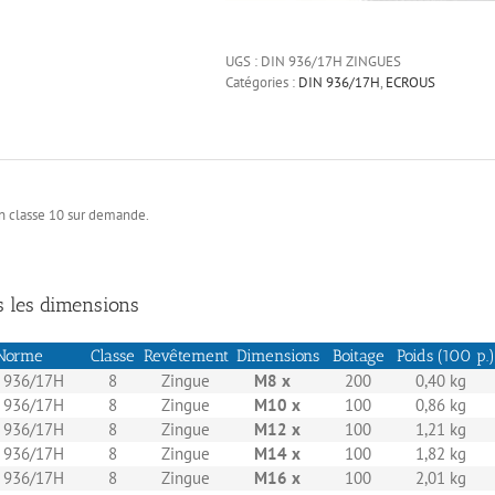
hexagonal
bas
UGS :
DIN 936/17H ZINGUES
acier
Catégories :
DIN 936/17H
,
ECROUS
zn
blanc
n classe 10 sur demande.
s les dimensions
Norme
Classe
Revêtement
Dimensions
Boitage
Poids (100 p.)
 936/17H
8
Zingue
M8 x
200
0,40 kg
 936/17H
8
Zingue
M10 x
100
0,86 kg
 936/17H
8
Zingue
M12 x
100
1,21 kg
 936/17H
8
Zingue
M14 x
100
1,82 kg
 936/17H
8
Zingue
M16 x
100
2,01 kg