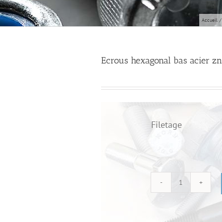
Accueil
Ecrous hexagonal bas acier zn
Filetage
quantité
de
Ecrous