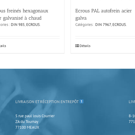
Ecrous PAL autofrein acier
ous freinés hexagonaux
galva
r galvanisé à chaud
Catégories :
DIN 7967
,
ECROUS
.
ories :
DIN 985
,
ECROUS
.
Ce
ails
Détails
it
produit
a
eurs
plusieurs
ions.
variations.
Les
ns
options
ent
peuvent
être
ies
choisies
LIVRAISON ET RÉCEPTION ENTREPÔT
LIV
sur
la
page
5 rue paul louis Courrier
8-1
du
ZA du Tournay
771
it
produit
77100 MEAUX