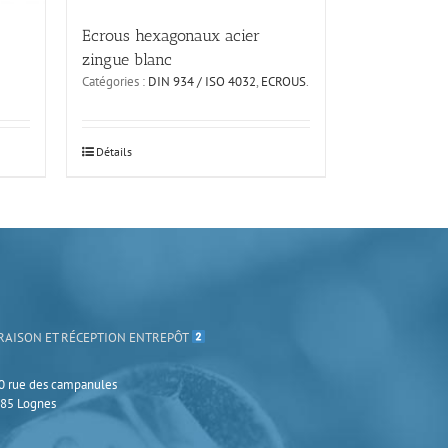
Ecrous hexagonaux acier
zingue blanc
Catégories :
DIN 934 / ISO 4032
,
ECROUS
.
Ce
Détails
produit
a
plusieurs
variations.
Les
options
peuvent
être
choisies
RAISON ET RÉCEPTION ENTREPÔT
sur
la
page
0 rue des campanules
du
85 Lognes
produit