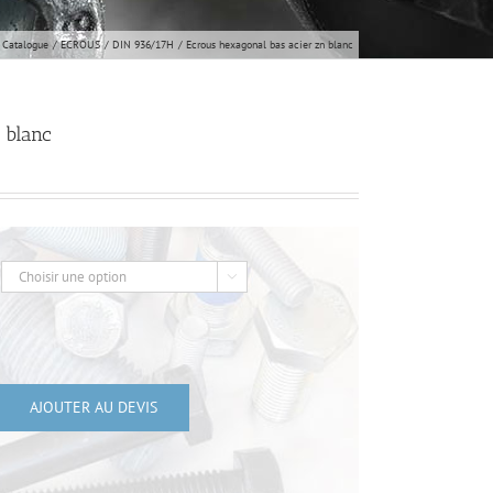
Catalogue
ECROUS
DIN 936/17H
Ecrous hexagonal bas acier zn blanc
 blanc

AJOUTER AU DEVIS