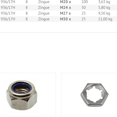
 936/17H
8
Zingue
M20 x
100
3,63 kg
 936/17H
8
Zingue
M24 x
50
5,80 kg
 936/17H
8
Zingue
M27 x
25
9,50 kg
 936/17H
8
Zingue
M30 x
25
11,00 kg