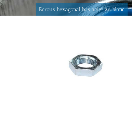
Ecrous hexagonal bas acier zn blanc