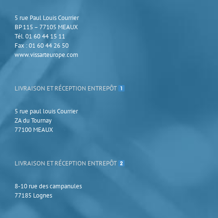
la
page
5 rue Paul Louis Courrier
du
BP 115 – 77105 MEAUX
produit
Tél. 01 60 44 15 11
Fax : 01 60 44 26 50
www.vissarteurope.com
LIVRAISON ET RÉCEPTION ENTREPÔT
5 rue paul louis Courrier
ZA du Tournay
77100 MEAUX
LIVRAISON ET RÉCEPTION ENTREPÔT
8-10 rue des campanules
77185 Lognes