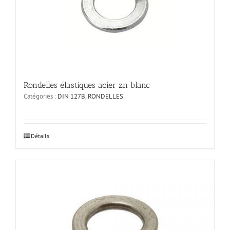
Rondelles élastiques acier zn blanc
Catégories :
DIN 127B
,
RONDELLES
.
Ce
Détails
produit
a
plusieurs
variations.
Les
options
peuvent
être
choisies