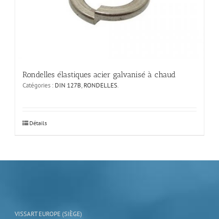
sur
la
page
du
produit
Rondelles élastiques acier galvanisé à chaud
Catégories :
DIN 127B
,
RONDELLES
.
Ce
Détails
produit
a
plusieurs
variations.
Les
options
peuvent
être
choisies
VISSART EUROPE (SIÈGE)
sur