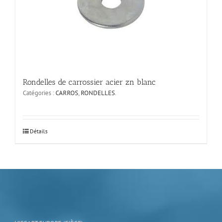
Rondelles de carrossier acier zn blanc
Catégories :
CARROS
,
RONDELLES
.
Ce
Détails
produit
a
plusieurs
variations.
Les
options
peuvent
être
choisies