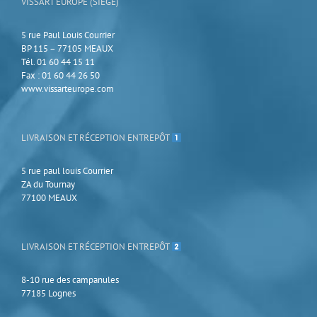
VISSART EUROPE (SIÈGE)
sur
la
page
5 rue Paul Louis Courrier
du
BP 115 – 77105 MEAUX
produit
Tél. 01 60 44 15 11
Fax : 01 60 44 26 50
www.vissarteurope.com
LIVRAISON ET RÉCEPTION ENTREPÔT
5 rue paul louis Courrier
ZA du Tournay
77100 MEAUX
LIVRAISON ET RÉCEPTION ENTREPÔT
8-10 rue des campanules
77185 Lognes