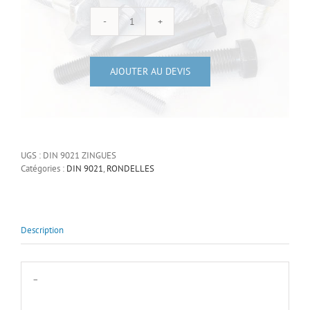
quantité
de
Rondelles
AJOUTER AU DEVIS
de
carrossier
acier
zn
UGS :
DIN 9021 ZINGUES
blanc
Catégories :
DIN 9021
,
RONDELLES
Description
–