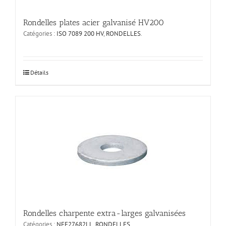
Rondelles plates acier galvanisé HV200
Catégories :
ISO 7089 200 HV
,
RONDELLES
.
Ce
Détails
produit
a
plusieurs
variations.
Les
options
peuvent
être
choisies
sur
la
page
du
produit
Rondelles charpente extra-larges galvanisées
Catégories :
NFE27682LL
,
RONDELLES
.