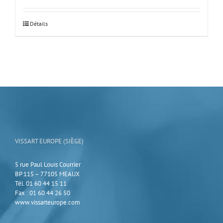
Ce
Détails
produit
a
plusieurs
variations.
Les
options
peuvent
être
choisies
sur
la
page
VISSART EUROPE (SIÈGE)
du
produit
5 rue Paul Louis Courrier
BP 115 – 77105 MEAUX
Tél. 01 60 44 15 11
Fax : 01 60 44 26 50
www.vissarteurope.com