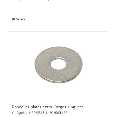
Ce
Détails
produit
a
plusieurs
variations.
Les
options
peuvent
être
choisies
sur
la
page
du
produit
Rondelles plates extra-larges zinguées
Catégories :
NFE25513LL
,
RONDELLES
.