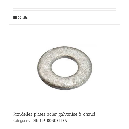
Ce
Détails
produit
a
plusieurs
variations.
Les
options
peuvent
être
choisies
sur
la
page
du
produit
Rondelles plates acier galvanisé à chaud
Catégories :
DIN 126
,
RONDELLES
.