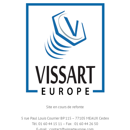
Passer
au
contenu
Site en cours de refonte
5 rue Paul Louis Courrier BP 115 – 77105 MEAUX Cedex
Tél. 01 60 44 15 11 – Fax : 01 60 44 26 50
E-mail :
contact@vissarteurope.com